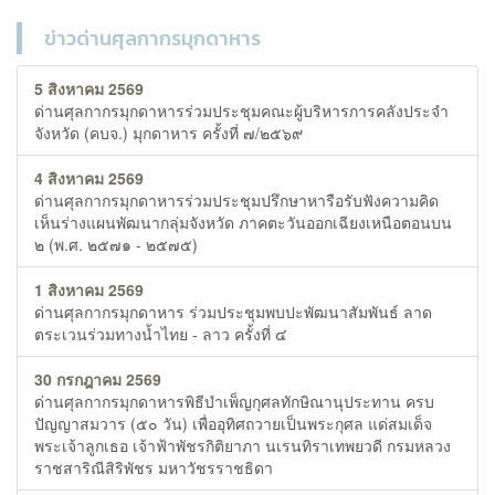
ข่าวด่านศุลกากรมุกดาหาร
5 สิงหาคม 2569
ด่านศุลกากรมุกดาหารร่วมประชุมคณะผู้บริหารการคลังประจำ
จังหวัด (คบจ.) มุกดาหาร ครั้งที่ ๗/๒๕๖๙
4 สิงหาคม 2569
ด่านศุลกากรมุกดาหารร่วมประชุมปรึกษาหารือรับฟังความคิด
เห็นร่างแผนพัฒนากลุ่มจังหวัด ภาคตะวันออกเฉียงเหนือตอนบน
๒ (พ.ศ. ๒๕๗๑ - ๒๕๗๕)
1 สิงหาคม 2569
ด่านศุลกากรมุกดาหาร ร่วมประชุมพบปะพัฒนาสัมพันธ์ ลาด
ตระเวนร่วมทางน้ำไทย - ลาว ครั้งที่ ๔
30 กรกฎาคม 2569
ด่านศุลกากรมุกดาหารพิธีบำเพ็ญกุศลทักษิณานุประทาน ครบ
ปัญญาสมวาร (๕๐ วัน) เพื่ออุทิศถวายเป็นพระกุศล แด่สมเด็จ
พระเจ้าลูกเธอ เจ้าฟ้าพัชรกิติยาภา นเรนทิราเทพยวดี กรมหลวง
ราชสาริณีสิริพัชร มหาวัชรราชธิดา