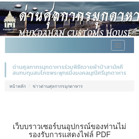
Toggle
navigation
ด่านศุลกากรมุกดาหารร่วมพิธีถวายผ้าป่าสามัคคี
สมทบทุนสมโภชพระพุทธมิ่งมงคลมุณีศรีมุกดาหาร
หน้าหลัก
ข่าวด่านศุลกากรมุกดาหาร
เว็บบราวเซอร์บนอุปกรณ์ของท่านไม่
รองรับการแสดงไฟล์ PDF