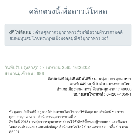
คลิกตรงนี้เพื่อดาวน์โหลด
ไฟล์แนบ :
ด่านศุลกากรมุกดาหารร่วมพิธีถวายผ้าป่าสามัคคี
สมทบทุนสมโภชพระพุทธมิ่งมงคลมุณีศรีมุกดาหาร.pdf
วันที่ปรับปรุงล่าสุด : 7 เมษายน 2565 16:28:02
จำนวนผู้เข้าชม : 686
สอบถามข้อมูลเพิ่มเติมได้ที่ :
ด่านศุลกากรมุกดาหาร
เลขที่ 449 หมู่ที่ 3 ตำบลบางทรายใหญ่
อำเภอเมืองมุกดาหาร จังหวัดมุกดาหาร 49000
หมายเลขโทรศัพท์ :
0-4267-4050-1
ข้อมูลบนเว็บไซต์นี้ อยู่ภายใต้ประกาศเงื่อนไขการใช้ข้อมูล และลิขสิทธิ์ ของด่าน
ศุลกากรมุกดาหาร - สำนักงานศุลกากรภาคที่ 2
ลิขสิทธิ์ 2018 ด่านศุลกากรมุกดาหาร สงวนไว้ซึ่งสิทธิทั้งหมด @ออกแบบและพัฒนา
โดยส่วนประมวลผลและคลังข้อมูล สำนักเทคโนโลยีสารสนเทศและการสื่อสาร กรม
ศุลการ