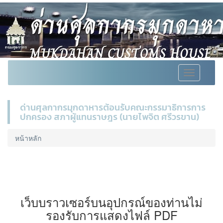
Toggle
navigation
ด่านศุลกากรมุกดาหารต้อนรับคณะกรรมาธิการการ
ปกครอง สภาผู้แทนราษฎร (นายไพจิต ศรีวรขาน)
หน้าหลัก
เว็บบราวเซอร์บนอุปกรณ์ของท่านไม่
รองรับการแสดงไฟล์ PDF