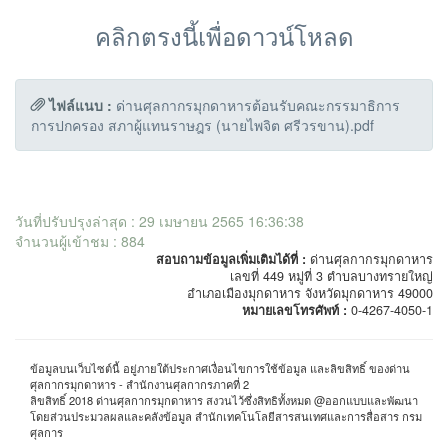
คลิกตรงนี้เพื่อดาวน์โหลด
ไฟล์แนบ :
ด่านศุลกากรมุกดาหารต้อนรับคณะกรรมาธิการ
การปกครอง สภาผู้แทนราษฎร (นายไพจิต ศรีวรขาน).pdf
วันที่ปรับปรุงล่าสุด : 29 เมษายน 2565 16:36:38
จำนวนผู้เข้าชม : 884
สอบถามข้อมูลเพิ่มเติมได้ที่ :
ด่านศุลกากรมุกดาหาร
เลขที่ 449 หมู่ที่ 3 ตำบลบางทรายใหญ่
อำเภอเมืองมุกดาหาร จังหวัดมุกดาหาร 49000
หมายเลขโทรศัพท์ :
0-4267-4050-1
ข้อมูลบนเว็บไซต์นี้ อยู่ภายใต้ประกาศเงื่อนไขการใช้ข้อมูล และลิขสิทธิ์ ของด่าน
ศุลกากรมุกดาหาร - สำนักงานศุลกากรภาคที่ 2
ลิขสิทธิ์ 2018 ด่านศุลกากรมุกดาหาร สงวนไว้ซึ่งสิทธิทั้งหมด @ออกแบบและพัฒนา
โดยส่วนประมวลผลและคลังข้อมูล สำนักเทคโนโลยีสารสนเทศและการสื่อสาร กรม
ศุลการ